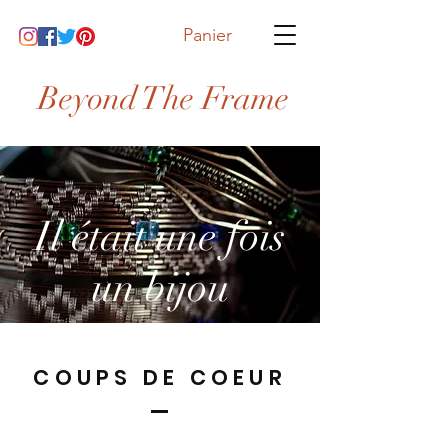
Panier
Beyond The Frame
Il était une fois
un bijou
COUPS DE COEUR